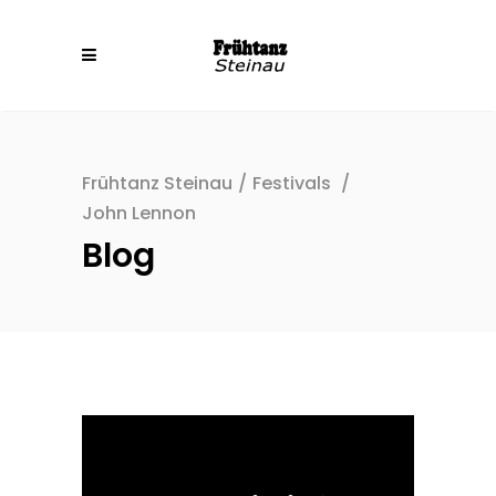
Frühtanz Steinau
/
Festivals
/
John Lennon
Blog