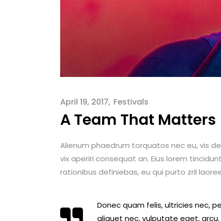
April 19, 2017
Festivals
A Team That Matters
Alienum phaedrum torquatos nec eu, vis detraxi
vix aperiri consequat an. Eius lorem tincidunt
rationibus definiebas, eu qui purto zril laore
Donec quam felis, ultricies nec, p
aliquet nec, vulputate eget, arcu.