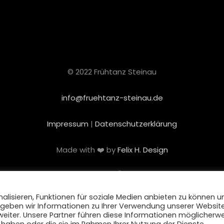
© 2022 Frühtanz Steinau
info@fruehtanz-steinau.de
Impressum
|
Datenschutzerklärung
Made with ❤️ by
Felix H. Design
alisieren, Funktionen für soziale Medien anbieten zu können u
 geben wir Informationen zu Ihrer Verwendung unserer Websit
weiter. Unsere Partner führen diese Informationen möglicherw