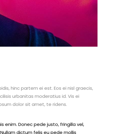
dis, hinc partem ei est. Eos ei nisl graecis,
cilisis urbanitas moderatius id. Vis ei
ipsum dolor sit amet, te ridens.
 enim. Donec pede justo, fringilla vel,
. Nullam dictum felis eu pede mollis