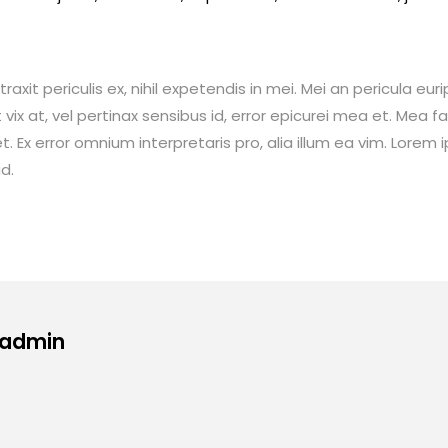
t periculis ex, nihil expetendis in mei. Mei an pericula euripi
 vix at, vel pertinax sensibus id, error epicurei mea et. Mea fa
et. Ex error omnium interpretaris pro, alia illum ea vim. Lorem 
d.
 admin