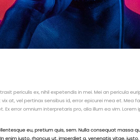
t periculis ex, nihil expetendis in mei. Mei an pericula euripi
 vix at, vel pertinax sensibus id, error epicurei mea et. Mea fa
et. Ex error omnium interpretaris pro, alia illum ea vim. Lorem 
ellentesque eu, pretium quis, sem. Nulla consequat massa quis
 In enim justo, rhoncus ut, imperdiet a, venenatis vitae, justo