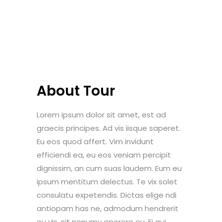
About Tour
Lorem ipsum dolor sit amet, est ad
graecis principes. Ad vis iisque saperet.
Eu eos quod affert. Vim invidunt
efficiendi ea, eu eos veniam percipit
dignissim, an cum suas laudem. Eum eu
ipsum mentitum delectus. Te vix solet
consulatu expetendis. Dictas elige ndi
antiopam has ne, admodum hendrerit
eu vis, sit nonumy oporere eu. Ei qui