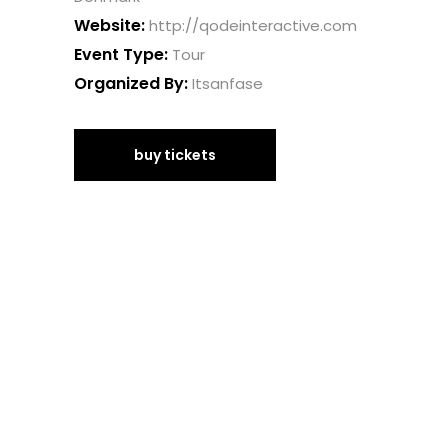
Website:
http://qodeinteractive.com
Event Type:
Tour
Organized By:
Itsanfase
buy tickets