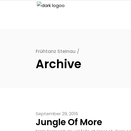
Frühtanz Steinau
/
Archive
September 29, 2016
Jungle Of More